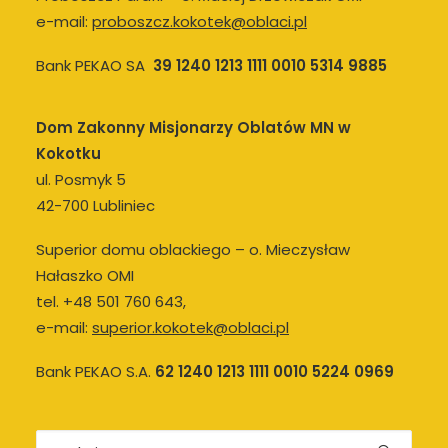
e-mail:
proboszcz.kokotek@oblaci.pl
Bank PEKAO SA
39 1240 1213 1111 0010 5314 9885
Dom Zakonny Misjonarzy Oblatów MN w
Kokotku
ul. Posmyk 5
42-700 Lubliniec
Superior domu oblackiego – o. Mieczysław
Hałaszko OMI
tel. +48 501 760 643,
e-mail:
superior.kokotek@oblaci.pl
Bank PEKAO S.A.
62 1240 1213 1111 0010 5224 0969