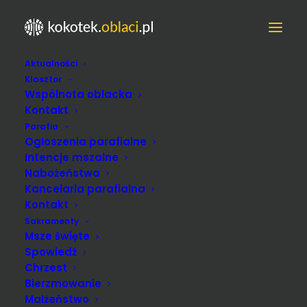
Aktualności
Klasztor
Wspólnota oblacka
Kontakt
Parafia
Ogłoszenia parafialne
Intencje mszalne
Nabożeństwa
Kancelaria parafialna
Kontakt
Sakramenty
proboszcz
Msze święte
Spowiedź
Chrzest
Bierzmowanie
Małżeństwo