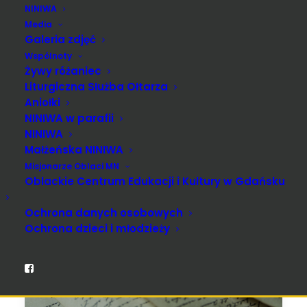
NINIWA
Media
Galeria zdjęć
Wspólnoty
Żywy różaniec
Liturgiczna Służba Ołtarza
Aniołki
NINIWA w parafii
NINIWA
Małżeńska NINIWA
Misjonarze Oblaci MN
Oblackie Centrum Edukacji i Kultury w Gdańsku
Ochrona danych osobowych
Ochrona dzieci i młodzieży