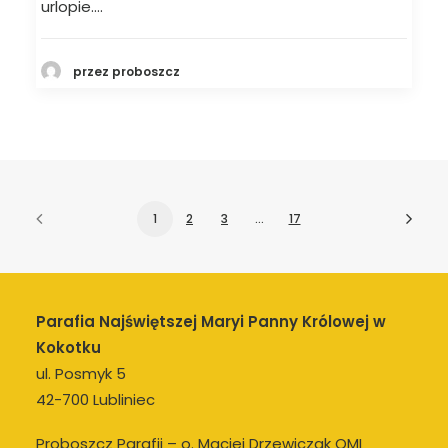
urlopie.…
przez proboszcz
1
2
3
…
17
Parafia Najświętszej Maryi Panny Królowej w
Kokotku
ul. Posmyk 5
42-700 Lubliniec
Proboszcz Parafii – o. Maciej Drzewiczak OMI